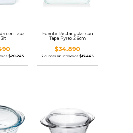
da con Tapa
Fuente Rectangular con
3lt
Tapa Pyrex 2.6cm
490
$34.890
és de
$20.245
2
cuotas sin interés de
$17.445