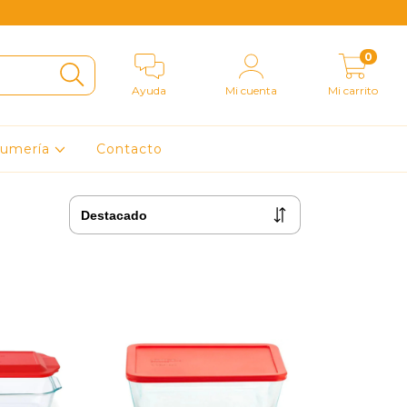
0
Ayuda
Mi cuenta
Mi carrito
fumería
Contacto