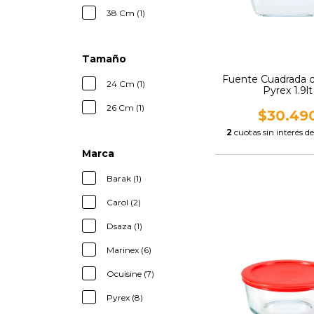
38 Cm (1)
Tamaño
Fuente Cuadrada 
24 Cm (1)
Pyrex 1.9lt
26 Cm (1)
$30.49
2
cuotas sin interés d
Marca
Barak (1)
Carol (2)
Dsaza (1)
Marinex (6)
Ocuisine (7)
Pyrex (8)