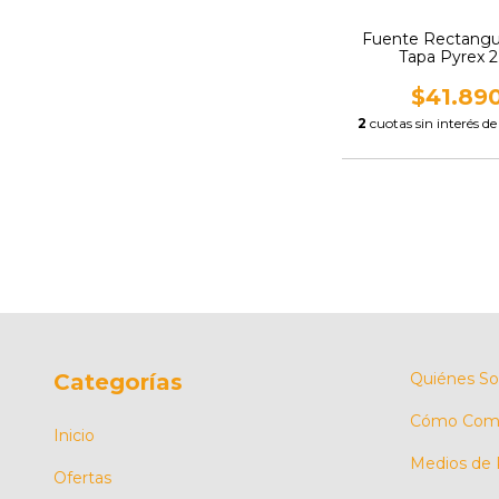
Fuente Rectangu
Tapa Pyrex 2
$41.89
2
cuotas sin interés d
Categorías
Quiénes S
Cómo Comp
Inicio
Medios de
Ofertas