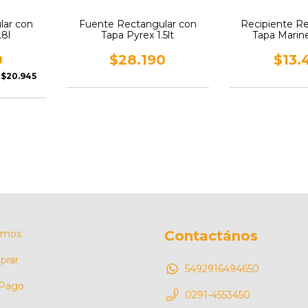
lar con
Fuente Rectangular con
Recipiente R
.8l
Tapa Pyrex 1.5lt
Tapa Marin
0
$28.190
$13.
e
$20.945
omos
Contactános
rar
5492916494650
 Pago
0291-4553450