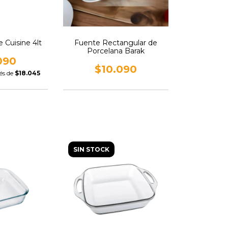
 Cuisine 4lt
Fuente Rectangular de
Porcelana Barak
090
$10.090
rés de
$18.045
SIN STOCK