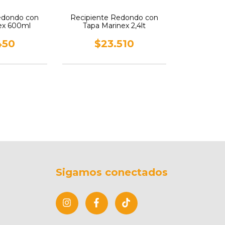
edondo con
Recipiente Redondo con
ex 600ml
Tapa Marinex 2,4lt
450
$23.510
Sigamos conectados