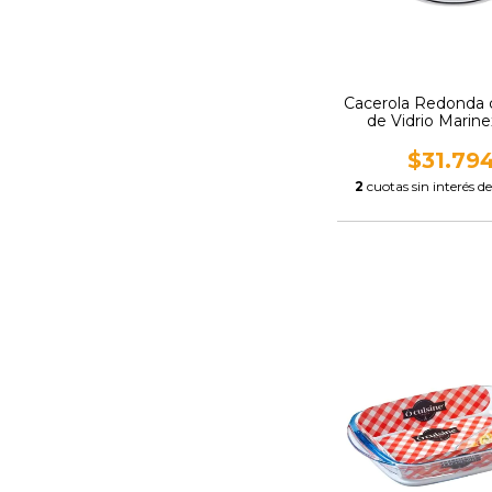
Cacerola Redonda 
de Vidrio Marinex
$31.79
2
cuotas sin interés d