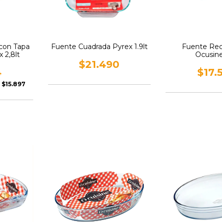
con Tapa
Fuente Cuadrada Pyrex 1.9lt
Fuente Rec
 2,8lt
Ocusine 
$21.490
4
$17.
e
$15.897