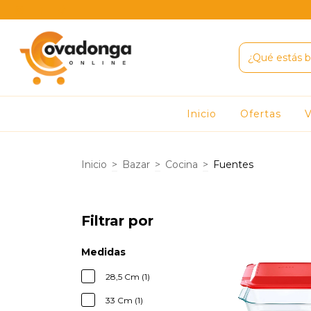
Inicio
Ofertas
V
Inicio
>
Bazar
>
Cocina
>
Fuentes
Filtrar por
Medidas
28,5 Cm (1)
33 Cm (1)