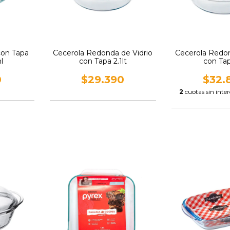
on Tapa
Cecerola Redonda de Vidrio
Cecerola Redon
l
con Tapa 2.1lt
con Tap
0
$29.390
$32.
2
cuotas sin inte