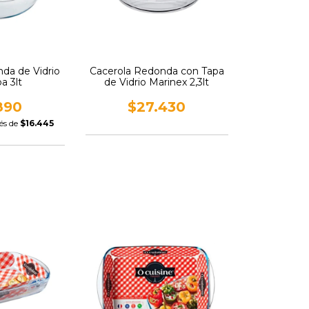
da de Vidrio
Cacerola Redonda con Tapa
a 3lt
de Vidrio Marinex 2,3lt
890
$27.430
rés de
$16.445