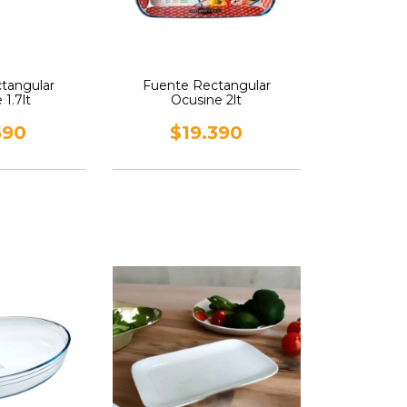
tangular
Fuente Rectangular
1.7lt
Ocusine 2lt
590
$19.390