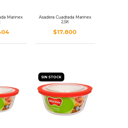
ada Marinex
Asadera Cuadrada Marinex
t
2,5lt
404
$17.800
SIN STOCK