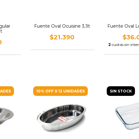
gular
Fuente Oval Ocuisine 3,1lt
Fuente Oval Le
lt
$21.390
$36.
0
2
cuotas sin inte
DADES
10% OFF X 12 UNIDADES
SIN STOCK