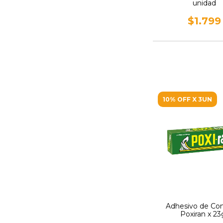
unidad
$1.799
10% OFF X 3UN
Adhesivo de Co
Poxiran x 23