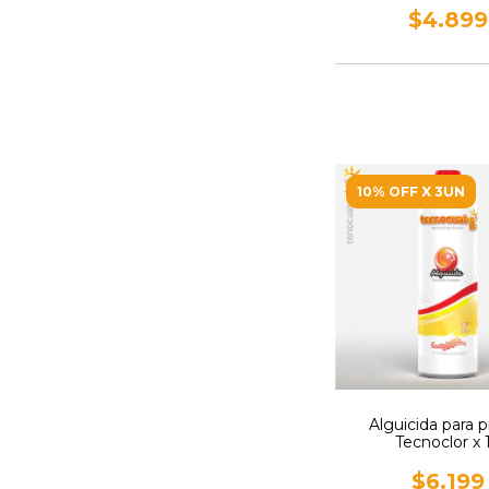
$4.899
10% OFF X 3UN
Alguicida para p
Tecnoclor x 
$6.199