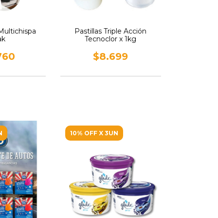
ultichispa
Pastillas Triple Acción
ak
Tecnoclor x 1kg
760
$8.699
N
10% OFF X 3UN