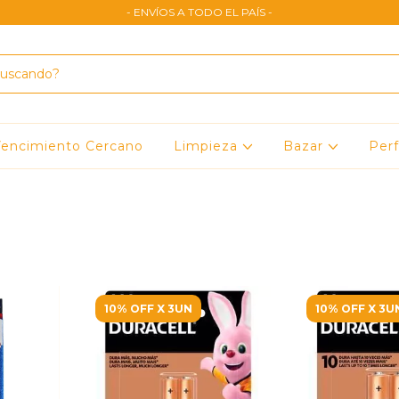
- ENVÍOS A TODO EL PAÍS -
encimiento Cercano
Limpieza
Bazar
Per
10% OFF X 3UN
10% OFF X 3U