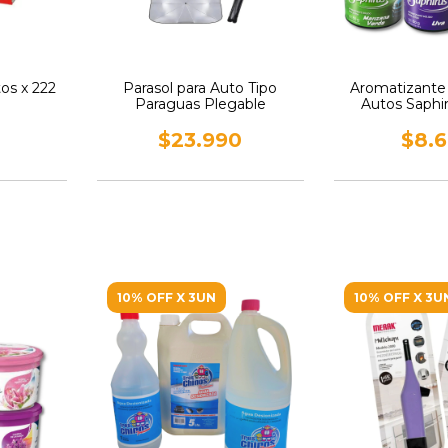
tos x 222
Parasol para Auto Tipo
Aromatizante 
Paraguas Plegable
Autos Saphi
$23.990
$8.
10% OFF X 3UN
10% OFF X 3U