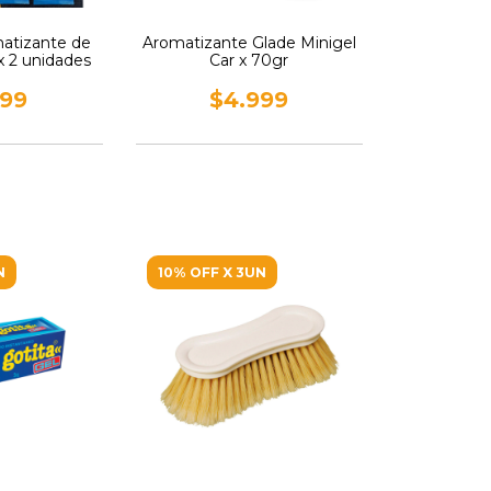
atizante de
Aromatizante Glade Minigel
x 2 unidades
Car x 70gr
799
$4.999
N
10% OFF X 3UN