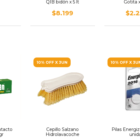
QIB bidón x 5 lt
Gotita 
$8.199
$2.
10% OFF X 3UN
10% OFF X 3U
ntacto
Cepillo Salzano
Pilas Energiz
gr
Hidrolavacoche
unid