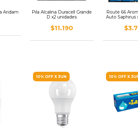
na Aridam
Pila Alcalina Duracell Grande
Route 66 Arom
D x2 unidades
Auto Saphirus 
$11.190
$3.
10% OFF X 3UN
10% OFF X 3U