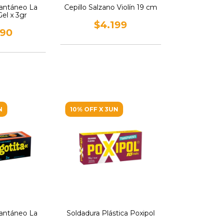
tantáneo La
Cepillo Salzano Violín 19 cm
Gel x 3gr
$4.199
790
N
10% OFF X 3UN
tantáneo La
Soldadura Plástica Poxipol