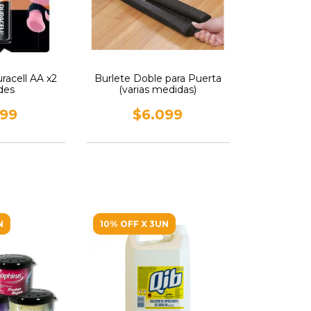
uracell AA x2
Burlete Doble para Puerta
des
(varias medidas)
099
$6.099
N
10% OFF X 3UN