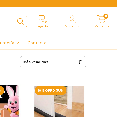
0
Ayuda
Mi cuenta
Mi carrito
fumería
Contacto
N
10% OFF X 3UN