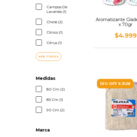
Campos De
Lavanda (1)
Aromatizante Glad
Chicle (2)
x 70gr
Citrico (1)
$4.999
Citrus (1)
VER TODOS
Medidas
10% OFF X 3UN
80 Cm (2)
85 Cm (1)
90 Cm (2)
Marca