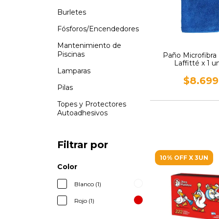
Burletes
Fósforos/Encendedores
Mantenimiento de
Piscinas
Paño Microfibra 
Laffitté x 1 un
Lamparas
$8.699
Pilas
Topes y Protectores
Autoadhesivos
Filtrar por
10% OFF X 3UN
Color
Blanco (1)
Rojo (1)