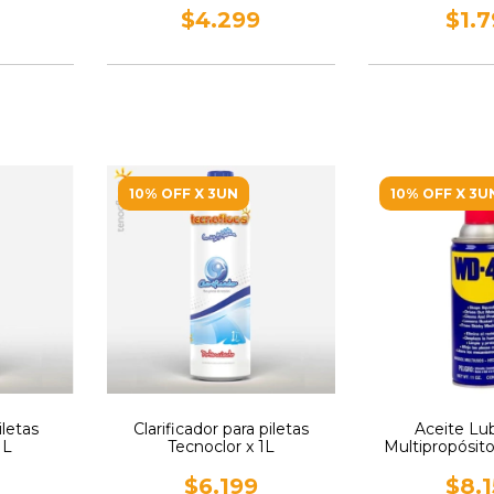
$4.299
$1.
10% OFF X 3UN
10% OFF X 3U
iletas
Clarificador para piletas
Aceite Lu
1L
Tecnoclor x 1L
Multipropósi
Aerosol x
$6.199
$8.