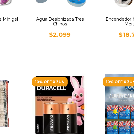
e Minigel
Agua Desionizada Tres
Encendedor M
Chinos
Mer
$2.099
$18.
10% OFF X 3UN
10% OFF X 3U