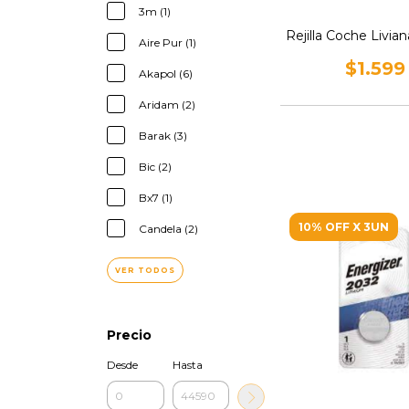
3m (1)
Rejilla Coche Livia
Aire Pur (1)
$1.599
Akapol (6)
Aridam (2)
Barak (3)
Bic (2)
Bx7 (1)
10% OFF X 3UN
Candela (2)
VER TODOS
Precio
Desde
Hasta