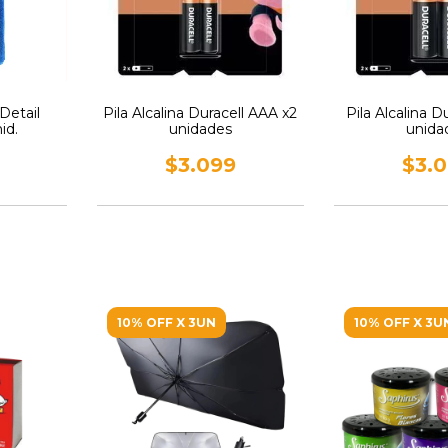
Detail
Pila Alcalina Duracell AAA x2
Pila Alcalina D
id.
unidades
unida
$3.099
$3.
10% OFF X 3UN
10% OFF X 3U