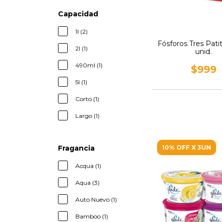
Capacidad
1l (2)
Fósforos Tres Pati
2l (1)
unid.
490ml (1)
$999
5l (1)
Corto (1)
Largo (1)
Fragancia
10% OFF X 3UN
Acqua (1)
Aqua (3)
Auto Nuevo (1)
Bamboo (1)