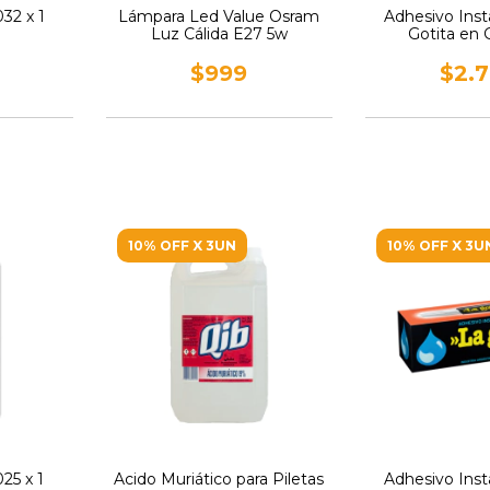
032 x 1
Lámpara Led Value Osram
Adhesivo Ins
Luz Cálida E27 5w
Gotita en 
$999
$2.
10% OFF X 3UN
10% OFF X 3U
25 x 1
Acido Muriático para Piletas
Adhesivo Ins