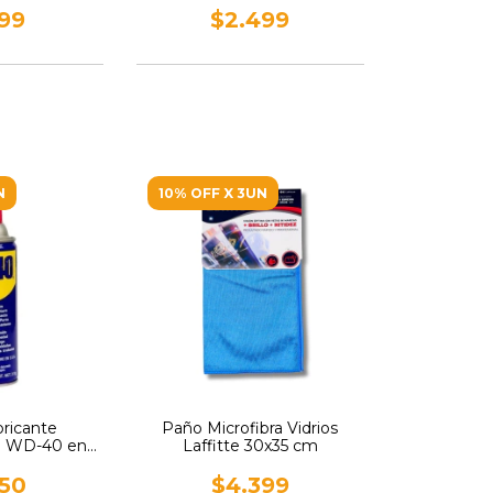
799
$2.499
N
10% OFF X 3UN
bricante
Paño Microfibra Vidrios
to WD-40 en
Laffitte 30x35 cm
 155gr
150
$4.399