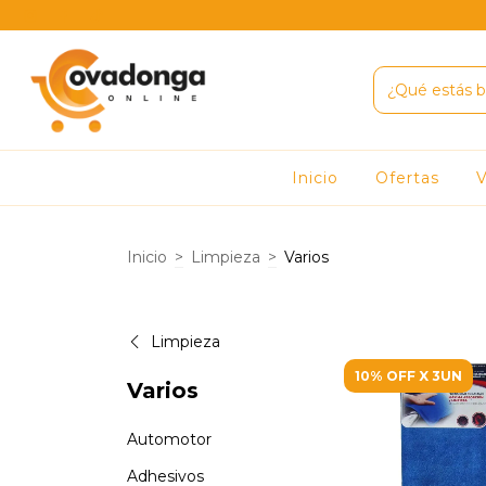
Inicio
Ofertas
V
Inicio
>
Limpieza
>
Varios
Limpieza
10% OFF X 3UN
Varios
Automotor
Adhesivos