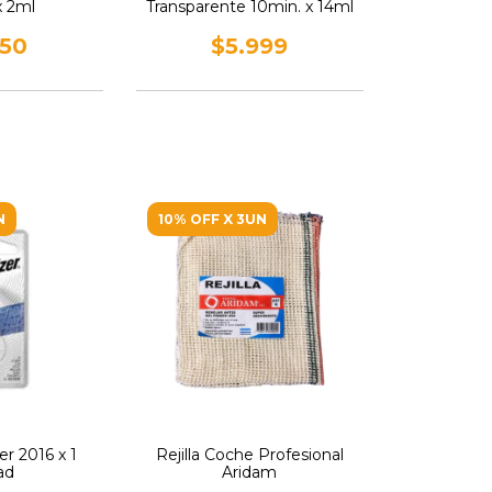
x 2ml
Transparente 10min. x 14ml
250
$5.999
N
10% OFF X 3UN
er 2016 x 1
Rejilla Coche Profesional
ad
Aridam