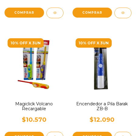
10% OFF X 3UN
10% OFF X 3UN
Magiclick Volcano
Encendedor a Pila Barak
Recargable
ZB-B
$10.570
$12.090