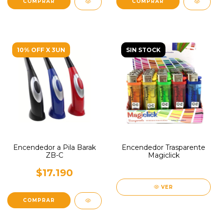
10% OFF X 3UN
SIN STOCK
Encendedor a Pila Barak
Encendedor Trasparente
ZB-C
Magiclick
$17.190
VER