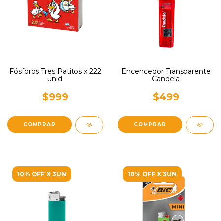
Fósforos Tres Patitos x 222
Encendedor Transparente
unid.
Candela
$999
$499
10% OFF X 3UN
10% OFF X 3UN