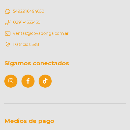
5492916494650
0291-4553450
ventas@covadonga.com.ar
Patricios 598
Sigamos conectados
Medios de pago