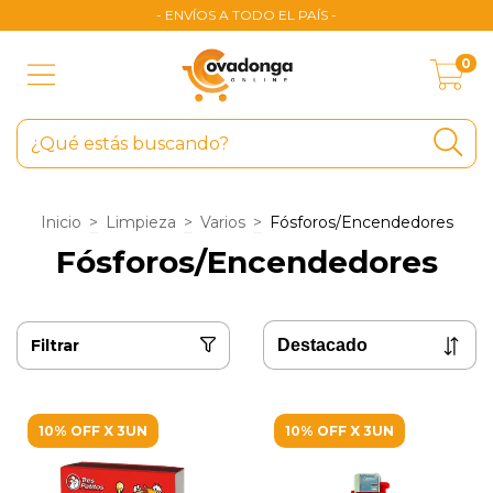
- ENVÍOS A TODO EL PAÍS -
0
Inicio
>
Limpieza
>
Varios
>
Fósforos/Encendedores
Fósforos/Encendedores
Filtrar
10% OFF X 3UN
10% OFF X 3UN