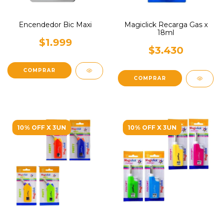
Encendedor Bic Maxi
Magiclick Recarga Gas x
18ml
$1.999
$3.430
10% OFF X 3UN
10% OFF X 3UN