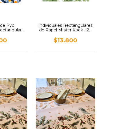
l de Pvc
Individuales Rectangulares
ectangular
de Papel MIster Kook - 24
 Kook
unidades
100
$13.800