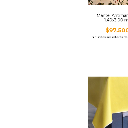
Mantel Antima
1.40x3.00 
$97.50
3
cuotas sin interés d