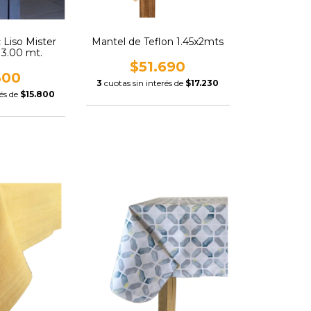
 Liso Mister
Mantel de Teflon 1.45x2mts
 3.00 mt.
$51.690
600
3
cuotas sin interés de
$17.230
rés de
$15.800