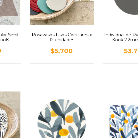
lar Simil
Posavasos Lisos Circulares x
Individual de P
KooK
12 unidades
Kook 2.2mm
0
$5.700
$3.