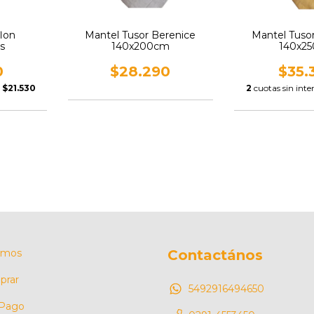
lon
Mantel Tusor Berenice
Mantel Tuso
s
140x200cm
140x2
0
$28.290
$35.
e
$21.530
2
cuotas sin inte
omos
Contactános
rar
5492916494650
 Pago