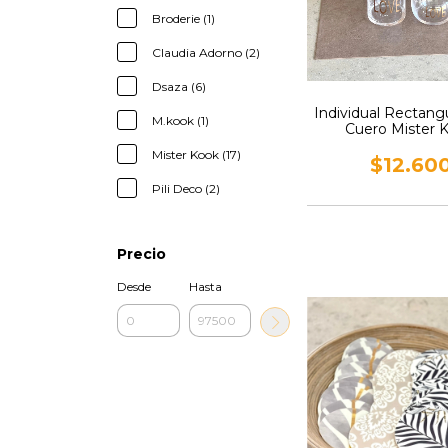
Broderie (1)
Claudia Adorno (2)
Dsaza (6)
Individual Rectangu
M.kook (1)
Cuero Mister 
Mister Kook (17)
$12.60
Pili Deco (2)
Precio
Desde
Hasta