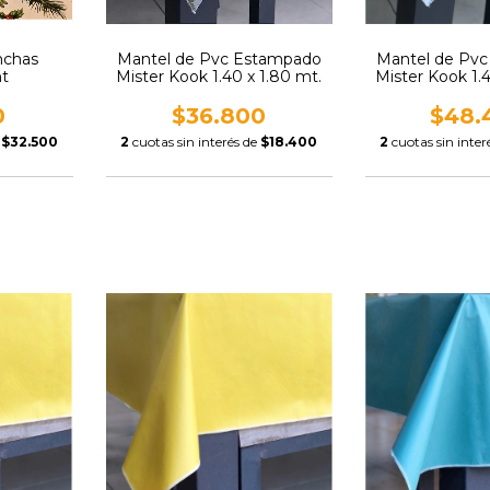
nchas
Mantel de Pvc Estampado
Mantel de Pv
mt
Mister Kook 1.40 x 1.80 mt.
Mister Kook 1.
0
$36.800
$48.
e
$32.500
2
cuotas sin interés de
$18.400
2
cuotas sin inter