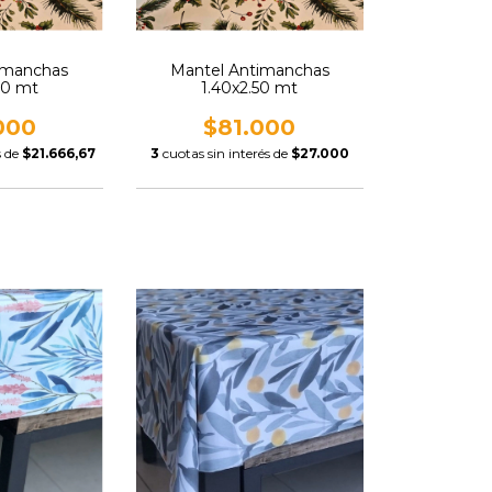
imanchas
Mantel Antimanchas
00 mt
1.40x2.50 mt
000
$81.000
s de
$21.666,67
3
cuotas sin interés de
$27.000