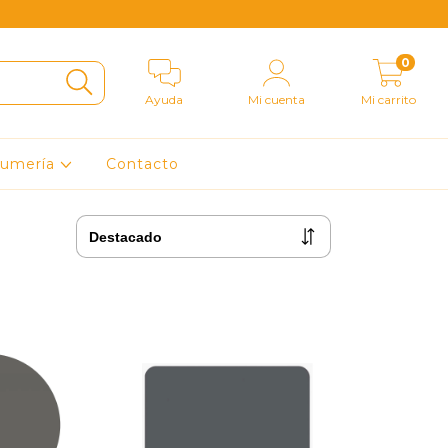
0
Ayuda
Mi cuenta
Mi carrito
fumería
Contacto