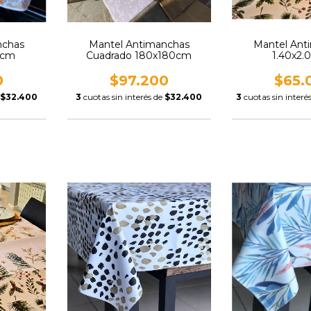
nchas
Mantel Antimanchas
Mantel Ant
0cm
Cuadrado 180x180cm
1.40x2.
0
$97.200
$65.
$32.400
3
cuotas sin interés de
$32.400
3
cuotas sin interé