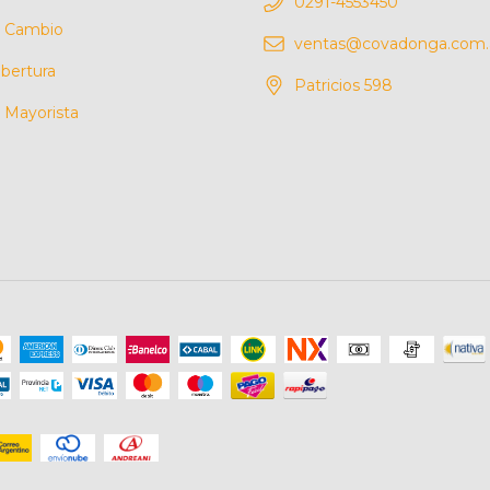
0291-4553450
e Cambio
ventas@covadonga.com.
bertura
Patricios 598
Mayorista