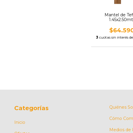
Mantel de Tef
1.45x2.50mt
$64.59
3
cuotas sin interés d
Categorías
Quiénes S
Cómo Comp
Inicio
Medios de