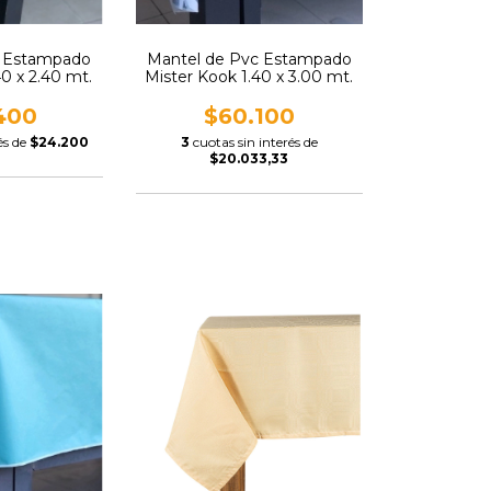
Mantel de Pvc Estampado
c Estampado
Mister Kook 1.40 x 3.00 mt.
40 x 2.40 mt.
$60.100
400
3
cuotas sin interés de
és de
$24.200
$20.033,33