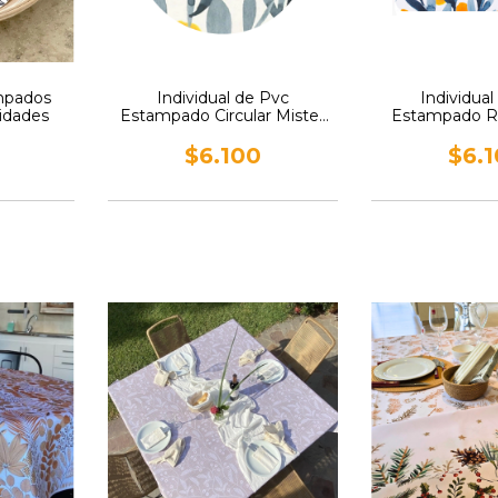
mpados
Individual de Pvc
Individua
nidades
Estampado Circular Mister
Estampado R
Kook
Mister
$6.100
$6.