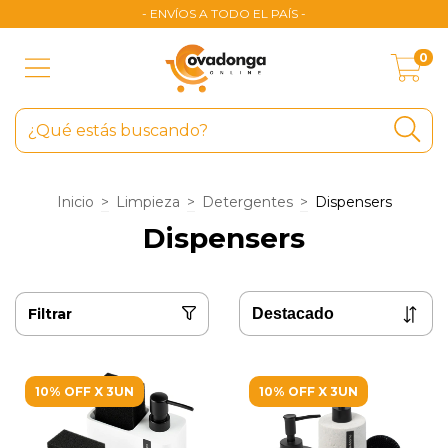
- ENVÍOS A TODO EL PAÍS -
0
Inicio
>
Limpieza
>
Detergentes
>
Dispensers
Dispensers
Filtrar
10% OFF X 3UN
10% OFF X 3UN