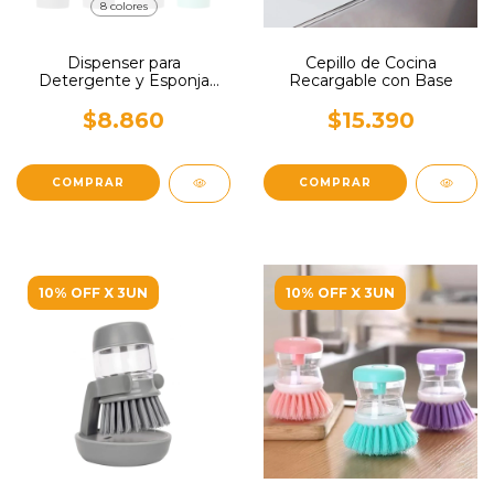
8 colores
Dispenser para
Cepillo de Cocina
Detergente y Esponja
Recargable con Base
Practi-K
$8.860
$15.390
COMPRAR
10% OFF X 3UN
10% OFF X 3UN