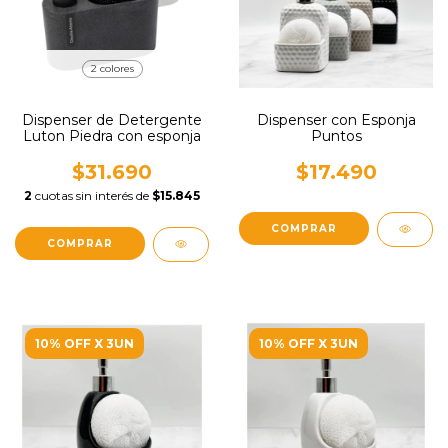
2 colores
Dispenser de Detergente
Dispenser con Esponja
Luton Piedra con esponja
Puntos
$31.690
$17.490
2
cuotas sin interés de
$15.845
COMPRAR
10% OFF X 3UN
10% OFF X 3UN