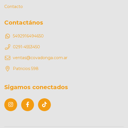
Contacto
Contactános
5492916494650
0291-4553450
ventas@covadonga.com.ar
Patricios 598
Sigamos conectados