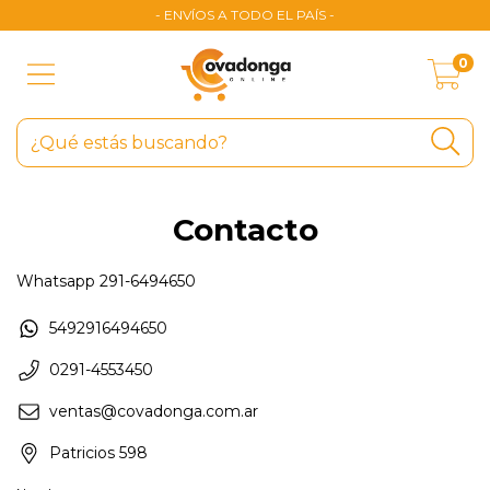
- ENVÍOS A TODO EL PAÍS -
0
Contacto
Whatsapp 291-6494650
5492916494650
0291-4553450
ventas@covadonga.com.ar
Patricios 598