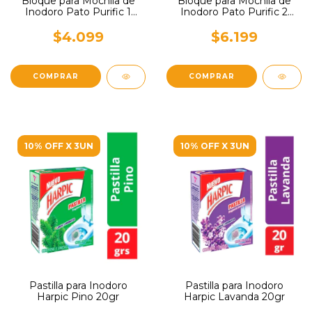
Bloque para Mochila de
Bloque para Mochila de
Inodoro Pato Purific 1
Inodoro Pato Purific 2
unidad x 40gr
unidad x 80gr
$4.099
$6.199
10% OFF X 3UN
10% OFF X 3UN
Pastilla para Inodoro
Pastilla para Inodoro
Harpic Pino 20gr
Harpic Lavanda 20gr