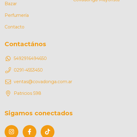
Bazar
Perfumería
Contacto
Contactános
5492916494650
0291-4553450
ventas@covadonga.com.ar
Patricios 598
Sigamos conectados