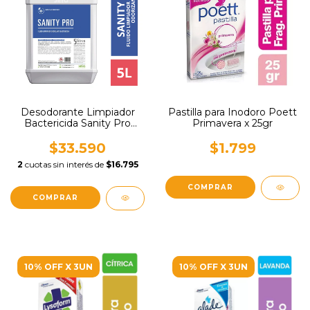
Desodorante Limpiador
Pastilla para Inodoro Poett
Bactericida Sanity Pro
Primavera x 25gr
Seiq x 5lt
$33.590
$1.799
2
cuotas sin interés de
$16.795
10% OFF X 3UN
10% OFF X 3UN