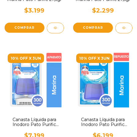
$3.199
$2.299
10% OFF X 3UN
10% OFF X 3UN
Canasta Líquida para
Canasta Líquida para
Inodoro Pato Purific
Inodoro Pato Purific
Marina Completa 50ml
Marina Repuesto 50ml
$7.199
$6.199