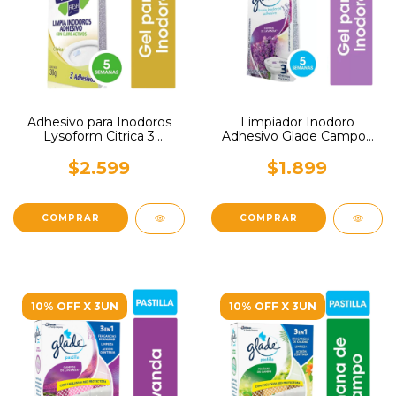
Adhesivo para Inodoros
Limpiador Inodoro
Lysoform Citrica 3
Adhesivo Glade Campos
unidades
de Lavanda 24,6gr
$2.599
$1.899
10% OFF X 3UN
10% OFF X 3UN