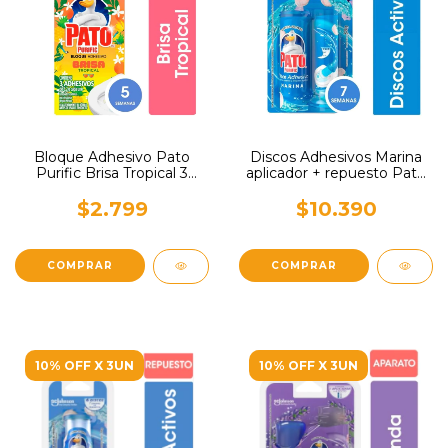
Bloque Adhesivo Pato
Discos Adhesivos Marina
Purific Brisa Tropical 3
aplicador + repuesto Pato
unidades
Purific
$2.799
$10.390
10% OFF X 3UN
10% OFF X 3UN