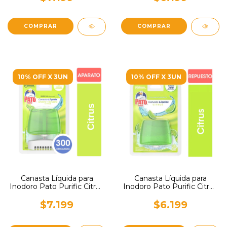
10% OFF X 3UN
10% OFF X 3UN
Canasta Líquida para
Canasta Líquida para
Inodoro Pato Purific Citrus
Inodoro Pato Purific Citrus
Completa 50ml
Repuesto 50ml
$7.199
$6.199