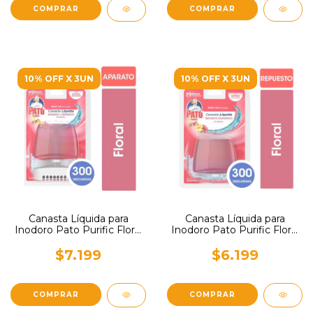
10% OFF X 3UN
10% OFF X 3UN
Canasta Líquida para
Canasta Líquida para
Inodoro Pato Purific Floral
Inodoro Pato Purific Floral
Completo 50ml
Repuesto 50ml
$7.199
$6.199