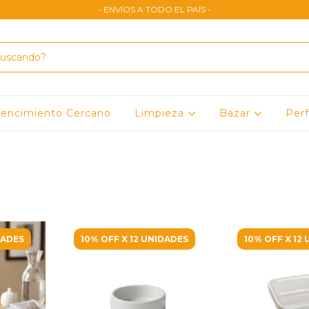
- ENVÍOS A TODO EL PAÍS -
encimiento Cercano
Limpieza
Bazar
Per
DADES
10% OFF X 12 UNIDADES
10% OFF X 12