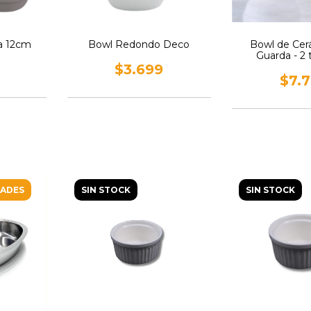
a 12cm
Bowl Redondo Deco
Bowl de Cer
Guarda - 2
$3.699
$7.
DADES
SIN STOCK
SIN STOCK