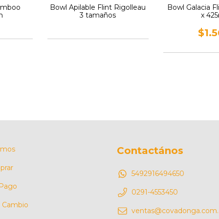
Bamboo
Bowl Apilable Flint Rigolleau
Bowl Galacia Fl
m
3 tamaños
x 42
$1.
omos
Contactános
rar
5492916494650
 Pago
0291-4553450
e Cambio
ventas@covadonga.com.