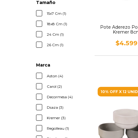
Tamaño
15x7 Cm (1)
18x8 Cm (1)
Pote Aderezo Po
Kremer 8c
24 Cm (1)
$4.599
26 Cm (1)
Marca
Aston (4)
Carol (2)
10% OFF X 12 UNI
Decormesa (4)
Dsaza (3)
Kremer (3)
Regolleau (1)