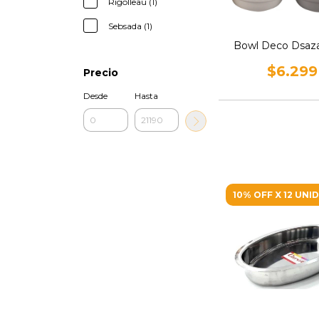
Rigolleau (1)
Sebsada (1)
Bowl Deco Dsaz
$6.299
Precio
Desde
Hasta
10% OFF X 12 UNI