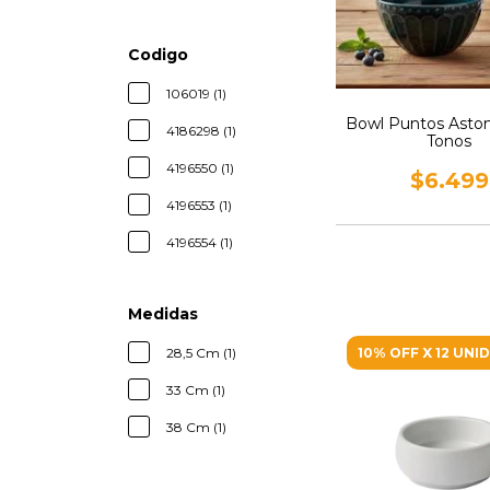
Codigo
106019 (1)
Bowl Puntos Aston 
4186298 (1)
Tonos
4196550 (1)
$6.499
4196553 (1)
4196554 (1)
Medidas
10% OFF X 12 UNI
28,5 Cm (1)
33 Cm (1)
38 Cm (1)