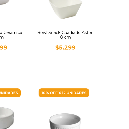
o Cerámica
Bowl Snack Cuadrado Aston
cm
8 cm
799
$5.299
 UNIDADES
10% OFF X 12 UNIDADES