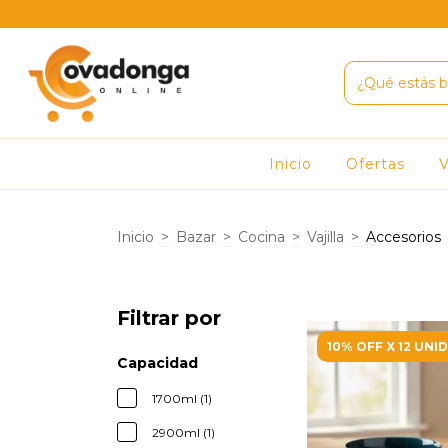
Inicio
Ofertas
V
Inicio
>
Bazar
>
Cocina
>
Vajilla
>
Accesorios
Filtrar por
10% OFF X 12 UNI
Capacidad
1700ml (1)
2900ml (1)