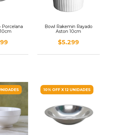
 Porcelana
Bowl Rakemin Rayado
 10cm
Aston 10cm
899
$5.299
 UNIDADES
10% OFF X 12 UNIDADES