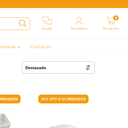
0
Ayuda
Mi cuenta
Mi carrito
fumería
Contacto
 UNIDADES
10% OFF X 12 UNIDADES