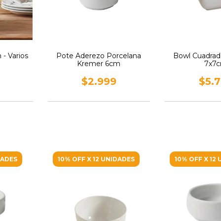
- Varios
Pote Aderezo Porcelana
Bowl Cuadrad
Kremer 6cm
7x7
$2.999
$5.
DADES
10% OFF X 12 UNIDADES
10% OFF X 12