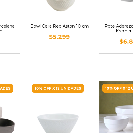
rcelana
Bowl Celia Red Aston 10 cm
Pote Aderezo
m
Kremer
$5.299
$6.
DADES
10% OFF X 12 UNIDADES
10% OFF X 12