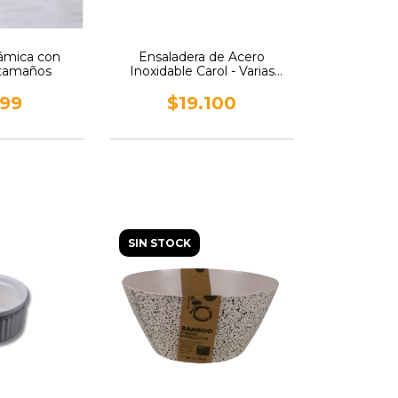
ámica con
Ensaladera de Acero
 tamaños
Inoxidable Carol - Varias
medidas
799
$19.100
SIN STOCK