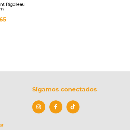
int Rigolleau
5ml
565
Sigamos conectados
ar