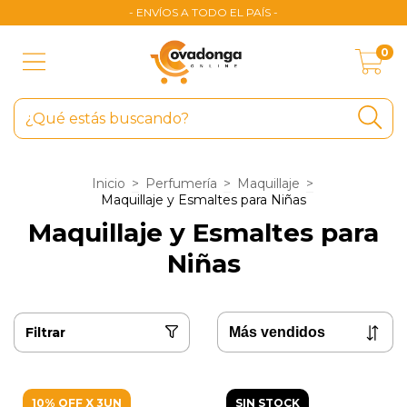
- ENVÍOS A TODO EL PAÍS -
0
Inicio
>
Perfumería
>
Maquillaje
>
Maquillaje y Esmaltes para Niñas
Maquillaje y Esmaltes para
Niñas
Filtrar
10% OFF X 3UN
SIN STOCK