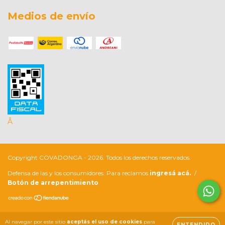
Medios de envío
Â
Copyright COVADONGA - 2026. Todos los derechos reservados.
Defensa de las y los consumidores. Para reclamos
ingresá acá.
/
Botón de arrepentimiento
Al navegar por este sitio
aceptás el uso de cookies
para
ENTENDIDO