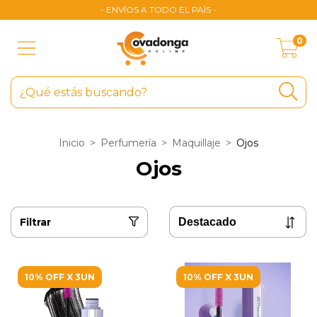
- ENVÍOS A TODO EL PAÍS -
0
Inicio
>
Perfumería
>
Maquillaje
>
Ojos
Ojos
Filtrar
10% OFF X 3UN
10% OFF X 3UN