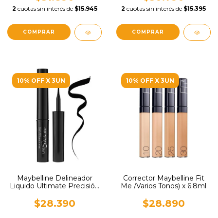
2
cuotas sin interés de
$15.945
2
cuotas sin interés de
$15.395
10% OFF X 3UN
10% OFF X 3UN
Maybelline Delineador
Corrector Maybelline Fit
Liquido Ultimate Precisión
Me /Varios Tonos) x 6.8ml
x 1.5ml
$28.390
$28.890