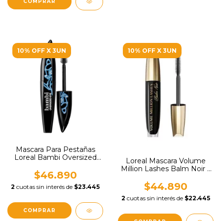
10% OFF X 3UN
10% OFF X 3UN
Mascara Para Pestañas
Loreal Bambi Oversized
Loreal Mascara Volume
Eye x 8.9ml
Million Lashes Balm Noir x
$46.890
6m
$44.890
2
cuotas sin interés de
$23.445
2
cuotas sin interés de
$22.445