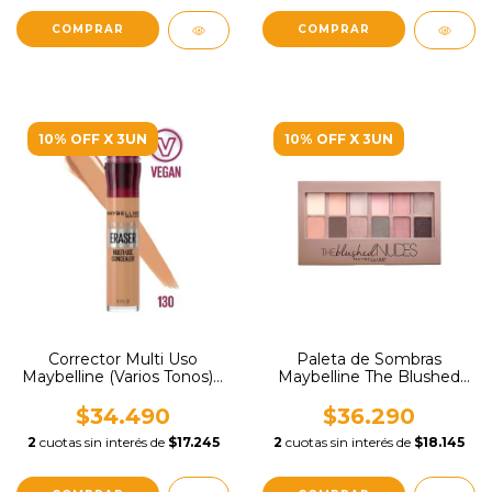
COMPRAR
10% OFF X 3UN
10% OFF X 3UN
Corrector Multi Uso
Paleta de Sombras
Maybelline (Varios Tonos) x
Maybelline The Blushed
60ml
Nudes x 9.6grs
$34.490
$36.290
2
cuotas sin interés de
$17.245
2
cuotas sin interés de
$18.145