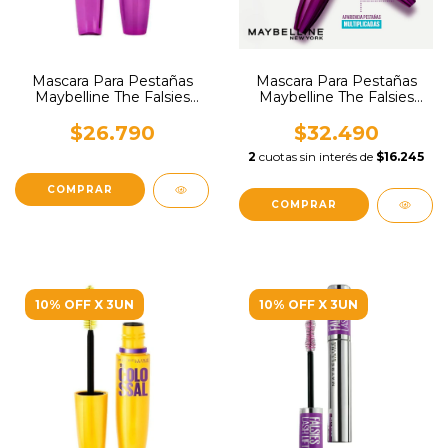
Mascara Para Pestañas
Mascara Para Pestañas
Maybelline The Falsies
Maybelline The Falsies
Volum Express x 9ml
Volum Express
Waterproof x 9ml
$26.790
$32.490
2
cuotas sin interés de
$16.245
10% OFF X 3UN
10% OFF X 3UN