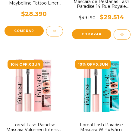
Mascara de Pestañas Lash
Maybelline Tattoo Liner
Paradise 14 Rue Royale
48h Liquid Pen
Loreal
$28.390
$29.514
$49.190
10% OFF X 3UN
10% OFF X 3UN
Loreal Lash Paradise
Loreal Lash Paradise
Mascara Volumen Intenso
Mascara WP x 6,4ml
x 6,4ml