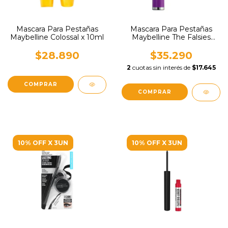
Mascara Para Pestañas
Mascara Para Pestañas
Maybelline Colossal x 10ml
Maybelline The Falsies
Lash Lift x 9.5ml
$28.890
$35.290
2
cuotas sin interés de
$17.645
10% OFF X 3UN
10% OFF X 3UN