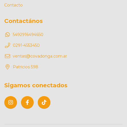
Contacto
Contactános
5492916494650
0291-4553450
ventas@covadonga.com.ar
Patricios 598
Sigamos conectados