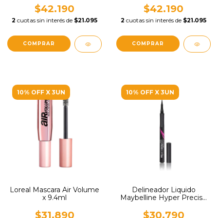
$42.190
$42.190
2
cuotas sin interés de
$21.095
2
cuotas sin interés de
$21.095
10% OFF X 3UN
10% OFF X 3UN
Loreal Mascara Air Volume
Delineador Liquido
x 9.4ml
Maybelline Hyper Precise
All Day x 1ml
$31.890
$30.790