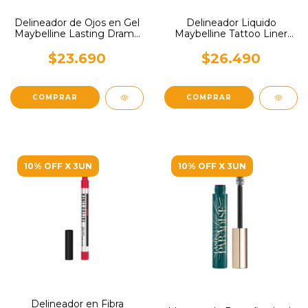
Delineador de Ojos en Gel
Delineador Liquido
Maybelline Lasting Drama
Maybelline Tattoo Liner
x 3gr
48h Liquid Dip In
$23.690
$26.490
10% OFF X 3UN
10% OFF X 3UN
Delineador en Fibra